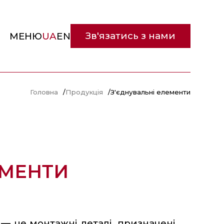
Зв'язатись з нами
МЕНЮ
UA
EN
Головна
/
Продукція
/
З'єднувальні елементи
ЕМЕНТИ
 — це монтажні деталі, призначені