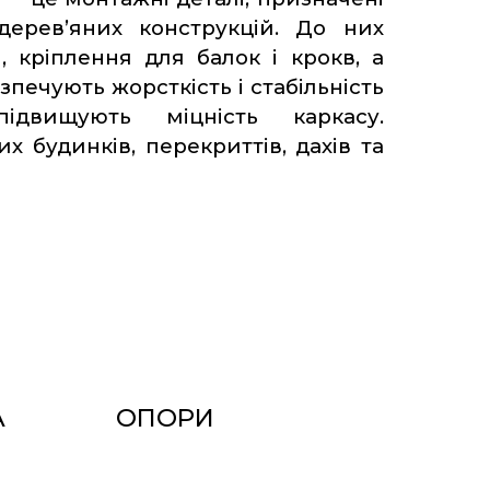
дерев’яних конструкцій. До них
 кріплення для балок і крокв, а
зпечують жорсткість і стабільність
двищують міцність каркасу.
х будинків, перекриттів, дахів та
А
ОПОРИ