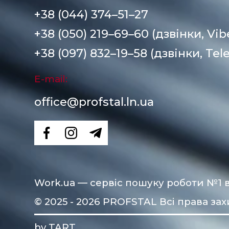
+38 (044) 374–51–27
+38 (050) 219–69–60 (дзвінки, Vib
+38 (097) 832–19–58 (дзвінки, Tel
E-mail:
office@profstal.ln.ua
Work.ua
— сервіс пошуку роботи №1 в
© 2025 - 2026 PROFSTAL Всі права за
by TART