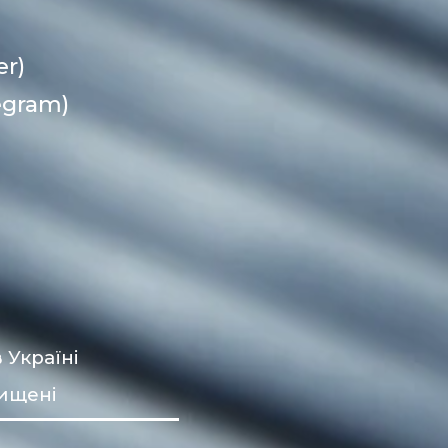
er)
egram)
 Україні
хищені