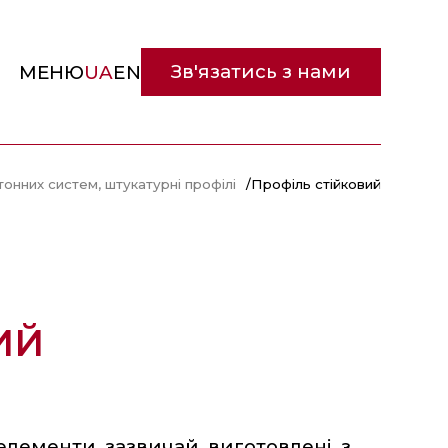
Зв'язатись з нами
МЕНЮ
UA
EN
онних систем, штукатурні профілі
/
Профіль стійковий
ИЙ
елементи зазвичай виготовлені з