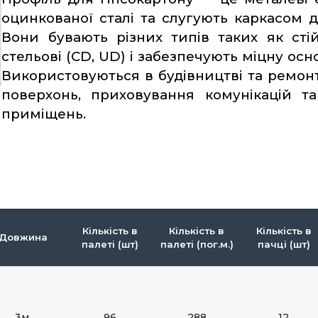
оцинкованої сталі та слугують каркасом 
Вони бувають різних типів таких як сті
стельові (CD, UD) і забезпечують міцну осно
Використовуються в будівництві та ремон
поверхонь, приховування комунікацій та
приміщень.
Кількість в
Кількість в
Кількість в
Довжина
палеті (шт)
палеті (пог.м.)
пачці (шт)
3м.
96
288
12