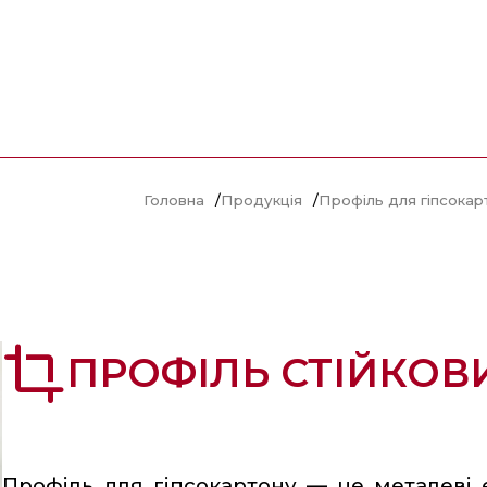
Головна
/
Продукція
/
Профіль для гіпсокарт
crop
ПРОФІЛЬ СТІЙКОВ
Профіль для гіпсокартону — це металеві 