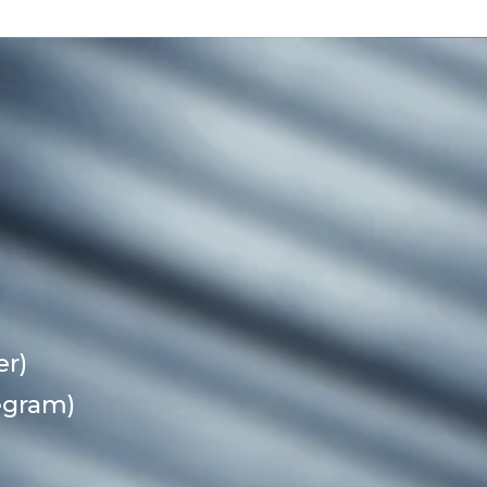
er)
egram)