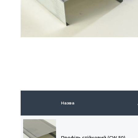
Назва
Профіль стійковий (CW 50)