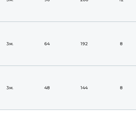
3м.
64
192
8
3м.
48
144
8