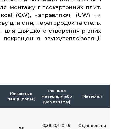
для монтажу гіпсокартонних плит.
йкові (CW), направляючі (UW) чи
ву для стін, перегородок та стель.
ті для швидкого створення рівних
 покращення звуко/теплоізоляції
Товщина
Кількість в
матеріалу або
Матеріал
пачці (пог.м.)
діаметр (мм)
0,38; 0,4; 0,45;
Оцинкована
36