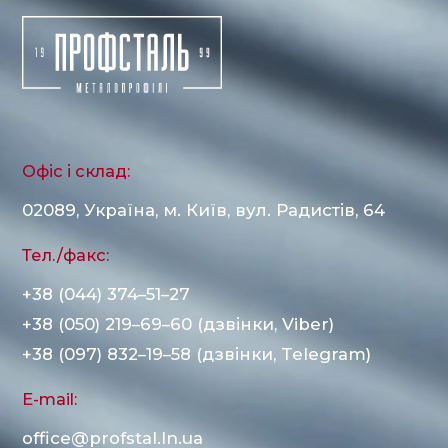
Офіс і склад:
02089, Україна, м. Київ, вул. Радистів, 64
Тел./факс:
+38 (044) 374–51–27
+38 (050) 219–69–60 (дзвінки, Viber)
+38 (097) 832–19–58 (дзвінки, Telegram)
E-mail:
office@profstal.ln.ua