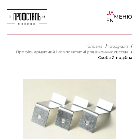
UA
phone
МЕНЮ
EN
Головна
/
Продукція
/
Профіль армуючий і комплектуючі для віконних систем
/
Скоба Z-подібна