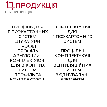
crop
ПРОДУКЦІЯ
ВСЯ ПРОДУКЦІЯ
ПРОФІЛЬ ДЛЯ
КОМПЛЕКТУЮЧІ
ГІПСОКАРТОННИХ
ДЛЯ
СИСТЕМ,
ГІПСОКАРТОННИХ
ШТУКАТУРНІ
СИСТЕМ
ПРОФІЛІ
ПРОФІЛЬ
ПРОФІЛЬ І
АРМУЮЧИЙ І
КОМПЛЕКТУЮЧІ
КОМПЛЕКТУЮЧІ
ДЛЯ
ДЛЯ ВІКОННИХ
ВЕНТИЛЯЦІЙНИХ
СИСТЕМ
СИСТЕМ
ПРОФІЛЬ ТА
З'ЄДНУВАЛЬНІ
КОМПЛЕКТУЮЧІ
ЕЛЕМЕНТИ
ДЛЯ МОНТАЖУ
СОНЯЧНИХ
ПАНЕЛЕЙ
МЕТАЛЕВІ МЕБЛІ ТА
ЕЛЕМЕНТИ ДЕКОРУ