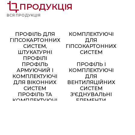
crop
ПРОДУКЦІЯ
ВСЯ ПРОДУКЦІЯ
ПРОФІЛЬ ДЛЯ
КОМПЛЕКТУЮЧІ
ГІПСОКАРТОННИХ
ДЛЯ
СИСТЕМ,
ГІПСОКАРТОННИХ
ШТУКАТУРНІ
СИСТЕМ
ПРОФІЛІ
ПРОФІЛЬ
ПРОФІЛЬ І
АРМУЮЧИЙ І
КОМПЛЕКТУЮЧІ
КОМПЛЕКТУЮЧІ
ДЛЯ
ДЛЯ ВІКОННИХ
ВЕНТИЛЯЦІЙНИХ
СИСТЕМ
СИСТЕМ
ПРОФІЛЬ ТА
З'ЄДНУВАЛЬНІ
КОМПЛЕКТУЮЧІ
ЕЛЕМЕНТИ
ДЛЯ МОНТАЖУ
СОНЯЧНИХ
ПАНЕЛЕЙ
МЕТАЛЕВІ МЕБЛІ ТА
ЕЛЕМЕНТИ ДЕКОРУ