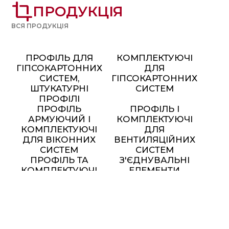
crop
ПРОДУКЦІЯ
ВСЯ ПРОДУКЦІЯ
ПРОФІЛЬ ДЛЯ
КОМПЛЕКТУЮЧІ
ГІПСОКАРТОННИХ
ДЛЯ
СИСТЕМ,
ГІПСОКАРТОННИХ
ШТУКАТУРНІ
СИСТЕМ
ПРОФІЛІ
ПРОФІЛЬ
ПРОФІЛЬ І
АРМУЮЧИЙ І
КОМПЛЕКТУЮЧІ
КОМПЛЕКТУЮЧІ
ДЛЯ
ДЛЯ ВІКОННИХ
ВЕНТИЛЯЦІЙНИХ
СИСТЕМ
СИСТЕМ
ПРОФІЛЬ ТА
З'ЄДНУВАЛЬНІ
КОМПЛЕКТУЮЧІ
ЕЛЕМЕНТИ
ДЛЯ МОНТАЖУ
СОНЯЧНИХ
ПАНЕЛЕЙ
МЕТАЛЕВІ МЕБЛІ ТА
ЕЛЕМЕНТИ ДЕКОРУ