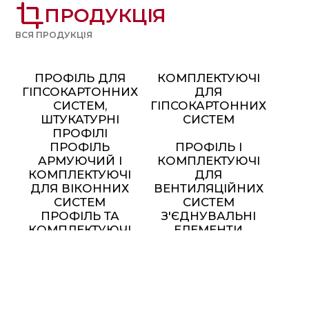
crop
ПРОДУКЦІЯ
ВСЯ ПРОДУКЦІЯ
ПРОФІЛЬ ДЛЯ
КОМПЛЕКТУЮЧІ
ГІПСОКАРТОННИХ
ДЛЯ
СИСТЕМ,
ГІПСОКАРТОННИХ
ШТУКАТУРНІ
СИСТЕМ
ПРОФІЛІ
ПРОФІЛЬ
ПРОФІЛЬ І
АРМУЮЧИЙ І
КОМПЛЕКТУЮЧІ
КОМПЛЕКТУЮЧІ
ДЛЯ
ДЛЯ ВІКОННИХ
ВЕНТИЛЯЦІЙНИХ
СИСТЕМ
СИСТЕМ
ПРОФІЛЬ ТА
З'ЄДНУВАЛЬНІ
КОМПЛЕКТУЮЧІ
ЕЛЕМЕНТИ
ДЛЯ МОНТАЖУ
СОНЯЧНИХ
ПАНЕЛЕЙ
МЕТАЛЕВІ МЕБЛІ ТА
ЕЛЕМЕНТИ ДЕКОРУ