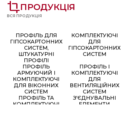
crop
ПРОДУКЦІЯ
ВСЯ ПРОДУКЦІЯ
ПРОФІЛЬ ДЛЯ
КОМПЛЕКТУЮЧІ
ГІПСОКАРТОННИХ
ДЛЯ
СИСТЕМ,
ГІПСОКАРТОННИХ
ШТУКАТУРНІ
СИСТЕМ
ПРОФІЛІ
ПРОФІЛЬ
ПРОФІЛЬ І
АРМУЮЧИЙ І
КОМПЛЕКТУЮЧІ
КОМПЛЕКТУЮЧІ
ДЛЯ
ДЛЯ ВІКОННИХ
ВЕНТИЛЯЦІЙНИХ
СИСТЕМ
СИСТЕМ
ПРОФІЛЬ ТА
З'ЄДНУВАЛЬНІ
КОМПЛЕКТУЮЧІ
ЕЛЕМЕНТИ
ДЛЯ МОНТАЖУ
СОНЯЧНИХ
ПАНЕЛЕЙ
МЕТАЛЕВІ МЕБЛІ ТА
ЕЛЕМЕНТИ ДЕКОРУ