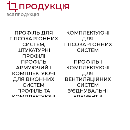
crop
ПРОДУКЦІЯ
ВСЯ ПРОДУКЦІЯ
ПРОФІЛЬ ДЛЯ
КОМПЛЕКТУЮЧІ
ГІПСОКАРТОННИХ
ДЛЯ
СИСТЕМ,
ГІПСОКАРТОННИХ
ШТУКАТУРНІ
СИСТЕМ
ПРОФІЛІ
ПРОФІЛЬ
ПРОФІЛЬ І
АРМУЮЧИЙ І
КОМПЛЕКТУЮЧІ
КОМПЛЕКТУЮЧІ
ДЛЯ
ДЛЯ ВІКОННИХ
ВЕНТИЛЯЦІЙНИХ
СИСТЕМ
СИСТЕМ
ПРОФІЛЬ ТА
З'ЄДНУВАЛЬНІ
КОМПЛЕКТУЮЧІ
ЕЛЕМЕНТИ
ДЛЯ МОНТАЖУ
СОНЯЧНИХ
ПАНЕЛЕЙ
МЕТАЛЕВІ МЕБЛІ ТА
ЕЛЕМЕНТИ ДЕКОРУ