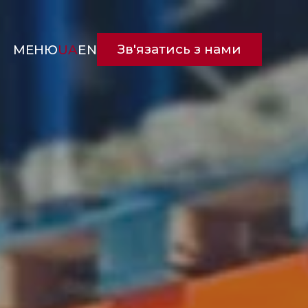
Зв'язатись з нами
МЕНЮ
UA
EN