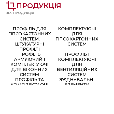
crop
ПРОДУКЦІЯ
ВСЯ ПРОДУКЦІЯ
ПРОФІЛЬ ДЛЯ
КОМПЛЕКТУЮЧІ
ГІПСОКАРТОННИХ
ДЛЯ
СИСТЕМ,
ГІПСОКАРТОННИХ
ШТУКАТУРНІ
СИСТЕМ
ПРОФІЛІ
ПРОФІЛЬ
ПРОФІЛЬ І
АРМУЮЧИЙ І
КОМПЛЕКТУЮЧІ
КОМПЛЕКТУЮЧІ
ДЛЯ
ДЛЯ ВІКОННИХ
ВЕНТИЛЯЦІЙНИХ
СИСТЕМ
СИСТЕМ
ПРОФІЛЬ ТА
З'ЄДНУВАЛЬНІ
КОМПЛЕКТУЮЧІ
ЕЛЕМЕНТИ
ДЛЯ МОНТАЖУ
СОНЯЧНИХ
ПАНЕЛЕЙ
МЕТАЛЕВІ МЕБЛІ ТА
ЕЛЕМЕНТИ ДЕКОРУ