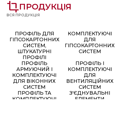
crop
ПРОДУКЦІЯ
ВСЯ ПРОДУКЦІЯ
ПРОФІЛЬ ДЛЯ
КОМПЛЕКТУЮЧІ
ГІПСОКАРТОННИХ
ДЛЯ
СИСТЕМ,
ГІПСОКАРТОННИХ
ШТУКАТУРНІ
СИСТЕМ
ПРОФІЛІ
ПРОФІЛЬ
ПРОФІЛЬ І
АРМУЮЧИЙ І
КОМПЛЕКТУЮЧІ
КОМПЛЕКТУЮЧІ
ДЛЯ
ДЛЯ ВІКОННИХ
ВЕНТИЛЯЦІЙНИХ
СИСТЕМ
СИСТЕМ
ПРОФІЛЬ ТА
З'ЄДНУВАЛЬНІ
КОМПЛЕКТУЮЧІ
ЕЛЕМЕНТИ
ДЛЯ МОНТАЖУ
СОНЯЧНИХ
ПАНЕЛЕЙ
МЕТАЛЕВІ МЕБЛІ ТА
ЕЛЕМЕНТИ ДЕКОРУ